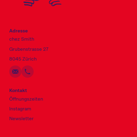
Adresse
chez Smith
Grubenstrasse 27
Schreiben
Anrufen
Kopieren
Kopieren
8045 Zürich
Kontakt
Öffnungszeiten
Instagram
Newsletter