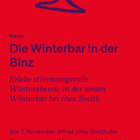
g
a
t
i
News
Die Winterbar in der
o
n
Binz
a
n
Erlebe stimmungsvolle
z
Winterabende in der neuen
e
Winterbar bei chez Smith
i
g
e
Am 7. November öffnet chez Smith die
n