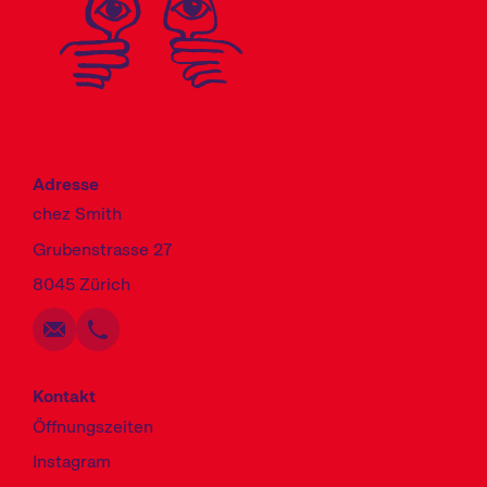
Adresse
chez Smith
Grubenstrasse 27
Schreiben
Anrufen
Kopieren
Kopieren
8045 Zürich
Kontakt
Öffnungszeiten
Instagram