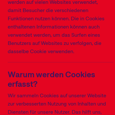
werden auf vielen Websites verwendet,
g
damit Besucher die verschiedenen
a
Funktionen nutzen können. Die in Cookies
t
enthaltenen Informationen können auch
i
verwendet werden, um das Surfen eines
o
Benutzers auf Websites zu verfolgen, die
n
dasselbe Cookie verwenden.
a
n
z
Warum werden Cookies
e
erfasst?
i
g
Wir sammeln Cookies auf unserer Website
e
zur verbesserten Nutzung von Inhalten und
n
Diensten für unsere Nutzer. Das hilft uns,