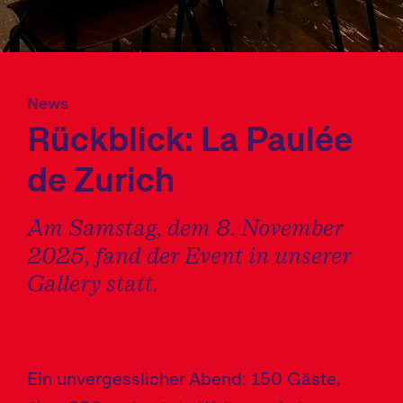
g
a
t
i
News
Rückblick: La Paulée
o
n
de Zurich
a
n
Am Samstag, dem 8. November
z
2025, fand der Event in unserer
e
Gallery statt.
i
g
e
Ein unvergesslicher Abend: 150 Gäste,
n